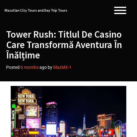
Skip
to
Mazatlan City Tours and Day Trip Tours
T
content
Tower Rush: Titlul De Casino
Care Transformă Aventura În
Înălțime
Posted
6 months
ago
by 
MazMX-1