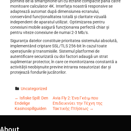
pornind de la smartphone-uri cu ecrane compacte până către
monitoare calculator 4K. Interfața noastră responsive se
adaptează automat după dimensiunea ecranului,
conservând funcționalitatea totală și claritate vizuală
independent de aparatul utilizat. Optimizarea pentru
conexiuni mobile asigură funcționarea perfectă chiar și
pentru viteze conexiune de numai 2-3 Mb/s.
Siguranța datelor constituie prioritatea sistemului absolută,
implementând criptare SSL/TLS 256-bit în cazul toate
operațiunile și transmisiile. Sistemul platformei de
autentificare securizată cu doi factori adaugă un strat
suplimentar protector, în care ce monitorizarea constantă a
activității neobișnuite previne intrarea neautorizat dar și
protejează fondurile jucătorilor.
Uncategorized
P
←
Isfiske Spill: Den
Avia Fly 2: Ένα Γκέιμ που
Endelige
Επιδεικνύει την Τέχνη της
o
Kasinospillguiden
Τακτικής Πτήσεως
→
s
t
About
n