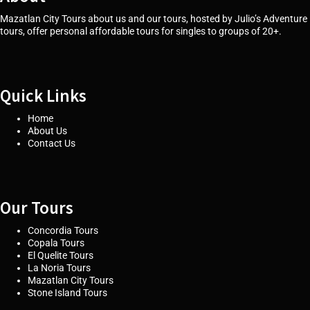
a
Mazatlan City Tours about us and our tours, hosted by Julio’s Adventure
v
tours, offer personal affordable tours for singles to groups of 20+.
i
g
a
Quick Links
t
Home
i
About Us
o
Contact Us
n
Our Tours
Concordia Tours
Copala Tours
El Quelite Tours
La Noria Tours
Mazatlan City Tours
Stone Island Tours