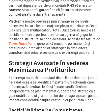
algoritm transparent verificat via laboratoare autorizate,
certificat după standardelor mondiale RNG (Generator
Numere Aleatoare), garantând că fiecare sesiune este
complet aleatorie dar și transparentă.
Platforma nostru operează prin strângerea de nivele
succesive, în care fiecare etaj completat contribuie cu între
0.1x și 2.5x la multiplicatorul total. Jucătorii au nevoie să
decidă momentul perfect pentru extragerea câștigurile,
înainte ca structura să cadă aleatoriu. Această trăsătură de
Tower Rush Demo
generează tensiune permanentă și
presupune luarea alegerilor strategice în timp direct,
transformând oricare sesiune ca o experiență palpitantă.
Strategii Avansate În vederea
Maximizarea Profiturilor
Experiența noastră acumulată din millions de runde jucate
ne-a dat ocazia să identificăm pattern-uri acționale care
influențează rezultatele. Deși fiecare rundă rămâne
independentă pe plan matematic, abordarea strategică a
gestionării banului și a punctelor de retragere poate genera
impact considerabil asupra câștigurilor pe durată lungă.
Tactici Validate De Comunitatea