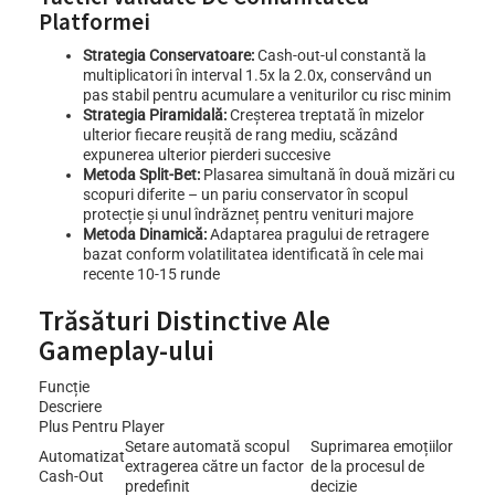
Platformei
Strategia Conservatoare:
Cash-out-ul constantă la
multiplicatori în interval 1.5x la 2.0x, conservând un
pas stabil pentru acumulare a veniturilor cu risc minim
Strategia Piramidală:
Creșterea treptată în mizelor
ulterior fiecare reușită de rang mediu, scăzând
expunerea ulterior pierderi succesive
Metoda Split-Bet:
Plasarea simultană în două mizări cu
scopuri diferite – un pariu conservator în scopul
protecție și unul îndrăzneț pentru venituri majore
Metoda Dinamică:
Adaptarea pragului de retragere
bazat conform volatilitatea identificată în cele mai
recente 10-15 runde
Trăsături Distinctive Ale
Gameplay-ului
Funcție
Descriere
Plus Pentru Player
Setare automată scopul
Suprimarea emoțiilor
Automatizat
extragerea către un factor
de la procesul de
Cash-Out
predefinit
decizie