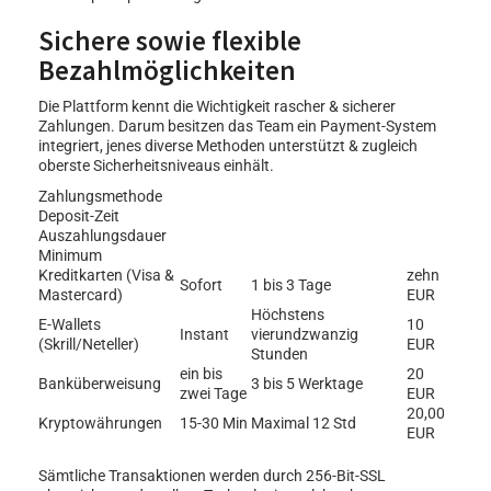
Sichere sowie flexible
Bezahlmöglichkeiten
Die Plattform kennt die Wichtigkeit rascher & sicherer
Zahlungen. Darum besitzen das Team ein Payment-System
integriert, jenes diverse Methoden unterstützt & zugleich
oberste Sicherheitsniveaus einhält.
Zahlungsmethode
Deposit-Zeit
Auszahlungsdauer
Minimum
Kreditkarten (Visa &
zehn
Sofort
1 bis 3 Tage
Mastercard)
EUR
Höchstens
E-Wallets
10
Instant
vierundzwanzig
(Skrill/Neteller)
EUR
Stunden
ein bis
20
Banküberweisung
3 bis 5 Werktage
zwei Tage
EUR
20,00
Kryptowährungen
15-30 Min
Maximal 12 Std
EUR
Sämtliche Transaktionen werden durch 256-Bit-SSL