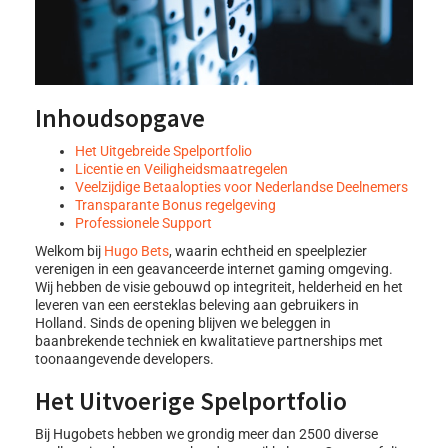
Inhoudsopgave
Het Uitgebreide Spelportfolio
Licentie en Veiligheidsmaatregelen
Veelzijdige Betaalopties voor Nederlandse Deelnemers
Transparante Bonus regelgeving
Professionele Support
Welkom bij
Hugo Bets
, waarin echtheid en speelplezier
verenigen in een geavanceerde internet gaming omgeving.
Wij hebben de visie gebouwd op integriteit, helderheid en het
leveren van een eersteklas beleving aan gebruikers in
Holland. Sinds de opening blijven we beleggen in
baanbrekende techniek en kwalitatieve partnerships met
toonaangevende developers.
Het Uitvoerige Spelportfolio
Bij Hugobets hebben we grondig meer dan 2500 diverse