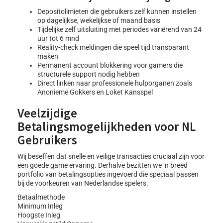
Depositolimieten die gebruikers zelf kunnen instellen
op dagelijkse, wekelijkse of maand basis
Tijdelijke zelf uitsluiting met periodes variërend van 24
uur tot 6 mnd
Reality-check meldingen die speel tijd transparant
maken
Permanent account blokkering voor gamers die
structurele support nodig hebben
Direct linken naar professionele hulporganen zoals
Anonieme Gokkers en Loket Kansspel
Veelzijdige
Betalingsmogelijkheden voor NL
Gebruikers
Wij beseffen dat snelle en veilige transacties cruciaal zijn voor
een goede game ervaring. Derhalve bezitten we ‘n breed
portfolio van betalingsopties ingevoerd die speciaal passen
bij de voorkeuren van Nederlandse spelers.
Betaalmethode
Minimum Inleg
Hoogste Inleg